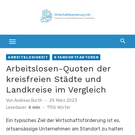
Zum
Inhalt
springen
ARBEITSLOSIGKEIT
STANDORTFAKTOREN
Arbeitslosen-Quoten der
kreisfreien Städte und
Landkreise im Vergleich
Veröffentlicht
Von
Andreas Burth
29. März 2023
am
Lesedauer:
6 min
-
1156
Wörter
Ein typisches Ziel der Wirtschaftsförderung ist es,
ortsansässige Unternehmen am Standort zu halten