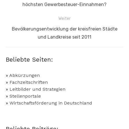
Beitrag:
höchsten Gewerbesteuer-Einnahmen?
Weiter
Nächster
Bevölkerungsentwicklung der kreisfreien Städte
Beitrag:
und Landkreise seit 2011
Beliebte Seiten:
»
Abkürzungen
»
Fachzeitschriften
»
Leitbilder und Strategien
»
Stellenportale
»
Wirtschaftsförderung in Deutschland
Beliebte Beiträge: