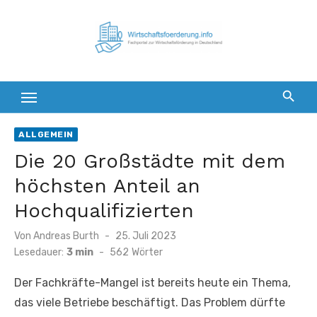
Zum
Inhalt
springen
ALLGEMEIN
Die 20 Großstädte mit dem
höchsten Anteil an
Hochqualifizierten
Veröffentlicht
Von
Andreas Burth
25. Juli 2023
am
Lesedauer:
3 min
-
562
Wörter
Der Fachkräfte-Mangel ist bereits heute ein Thema,
das viele Betriebe beschäftigt. Das Problem dürfte