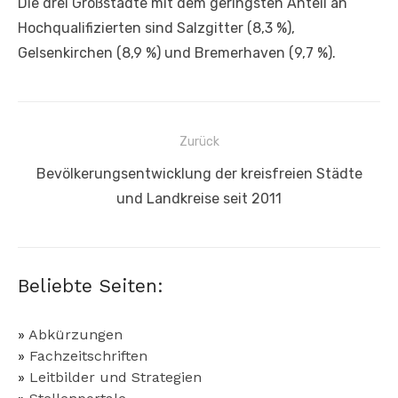
Die drei Großstädte mit dem geringsten Anteil an
Hochqualifizierten sind Salzgitter (8,3 %),
Gelsenkirchen (8,9 %) und Bremerhaven (9,7 %).
Beitragsnavigation
Zurück
Vorheriger
Bevölkerungsentwicklung der kreisfreien Städte
Beitrag:
und Landkreise seit 2011
Beliebte Seiten:
»
Abkürzungen
»
Fachzeitschriften
»
Leitbilder und Strategien